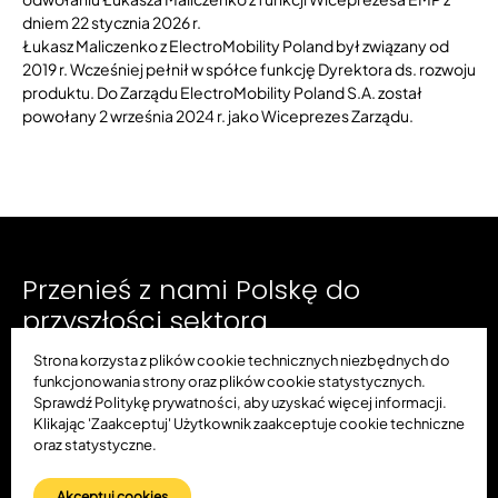
dniem 22 stycznia 2026 r.
Łukasz Maliczenko z ElectroMobility Poland był związany od
2019 r. Wcześniej pełnił w spółce funkcję Dyrektora ds. rozwoju
produktu. Do Zarządu ElectroMobility Poland S.A. został
powołany 2 września 2024 r. jako Wiceprezes Zarządu.
Przenieś z nami Polskę do
przyszłości sektora
automotive.
Strona korzysta z plików cookie technicznych niezbędnych do
funkcjonowania strony oraz plików cookie statystycznych.
Sprawdź Politykę prywatności, aby uzyskać więcej informacji.
Klikając 'Zaakceptuj' Użytkownik zaakceptuje cookie techniczne
oraz statystyczne.
Akceptuj cookies