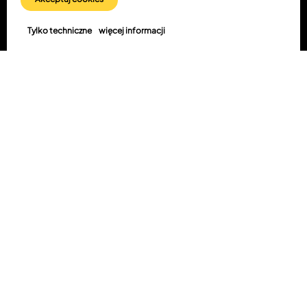
Tylko techniczne
więcej informacji
Relacje Inwestorskie
Oferty pracy
Kontakt z nami
2025 ElectroMobility Poland.
Wszelkie prawa zastrzeżone.