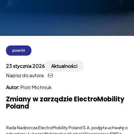
powrót
23 stycznia 2026
Aktualności
Napisz do autora
Autor:
Piotr Michniuk
Zmiany w zarządzie ElectroMobility
Poland
Rada Nadzorcza ElectroMobility Poland S.A. podjęła uchwałę o
odwołaniu Łukasza Maliczenko z funkcji Wiceprezesa EMP z